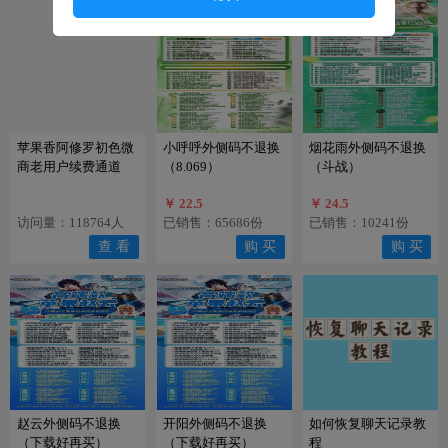
5.
客户在你商城开通分站代理 提成也属于你，躺
赚！
6.
你的代理每出一单你都有佣金，躺赚！
售后须知
1.
不可刷机换机，不可恢复出
厂设置，不可系统
苹果香阿修罗初色微
小呼呼外侧码不退换
烟花雨外侧码不退换
升级、 更换手机卡等操作，激活码请妥善保管，
商老用户续费通道
（8.069）
（斗战）
后期升级可能会用到，丢失激活码请重新购买，
苹果用户请勿打开广告追踪标识。
￥ 22.5
￥ 24.5
访问量：118764人
已销售：65686份
已销售：10241份
2.
如遇腾讯查封，政府查封，开发商被抓跑路，
服务器系统维护瘫痪，等不可抗拒因素，概不退
查 看
购 买
购 买
款；
3.
软件为您带来便利的同时，也请要接受他的风
险。
商城承诺
本商城保证激活码正版，可正常激活，如有售后
问题，添加客服后请直接说明问题，以便能尽快
为您解决问题，可节省双方时间。
赵云外侧码不退换
开阳外侧码不退换
如何恢复聊天记录教
（下载好再买）
（下载好再买）
程