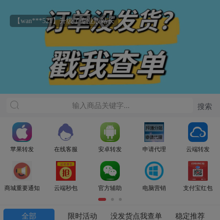
【wan***521】升级了专业版站长
苹果转发
在线客服
安卓转发
申请代理
云端转发
商城重要通知
云端秒包
官方辅助
电脑营销
支付宝红包
全部
限时活动
没发货点我查单
稳定推荐