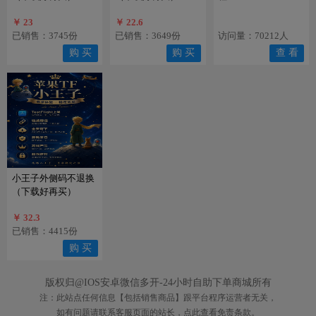
￥ 23
￥ 22.6
已销售：3745份
已销售：3649份
访问量：70212人
购 买
购 买
查 看
小王子外侧码不退换
（下载好再买）
￥ 32.3
已销售：4415份
购 买
版权归@IOS安卓微信多开-24小时自助下单商城所有
注：此站点任何信息【包括销售商品】跟平台程序运营者无关，
如有问题请联系客服页面的站长，点此查看免责条款。