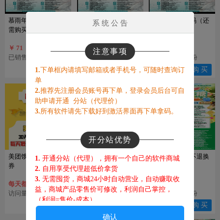
慕雨年卡激活码（还
慕雨兑换码-不退不换
慕雨季卡激活码（还
系 统 公 告
需购买兑换码）
（还要买激活码）
需买兑换码）
￥ 71
￥ 18
￥ 40
注意事项
已销售：9149份
已销售：4973份
已销售：4251份
购 买
购 买
购 买
1.
下单框内请填写邮箱或者手机号，可随时查询订
单
2.
推荐先注册会员账号再下单，登录会员后台可自
助申请开通 分站（代理价）
3.
所有软件请先下载好到激活界面再下单拿码。
开分站优势
美团饿了么外卖优惠
苹果阿修罗-（老用户
棉花糖活动码不退换
1.
开通分站（代理），拥有一个自己的软件商城
券
到期续费请看）
2.
自用享受代理超低价拿货
3.
无需囤货，商城24小时自动营业，自动赚取收
每天都能免费领
￥ 23.5
益，商城产品零售价可修改，利润自己掌控，
访问量：103380人
访问量：13933人
已销售：3626份
（利润=售价-成本
）
查 看
查 看
购 买
4.
客户在你商城下单，佣金都归你，躺赚！
确认