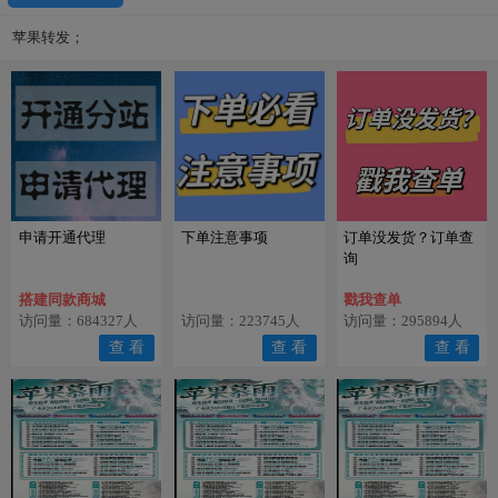
苹果转发；
申请开通代理
下单注意事项
订单没发货？订单查
询
搭建同款商城
戳我查单
访问量：684327人
访问量：223745人
访问量：295894人
查 看
查 看
查 看