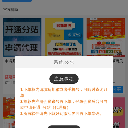
官方辅助
申请开通代理
美团饿了么外卖优惠
新版贝贝年卡(微商贝
系 统 公 告
券
贝)
搭建同款商城
每天都能免费领
￥ 1000015
注意事项
访问量：684563人
访问量：103450人
已销售：2870份
查 看
查 看
购 买
1.
下单框内请填写邮箱或者手机号，可随时查询订
单
2.
推荐先注册会员账号再下单，登录会员后台可自
助申请开通 分站（代理价）
3.
所有软件请先下载好到激活界面再下单拿码。