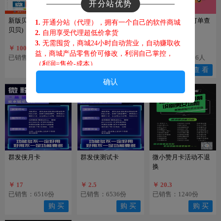
开分站优势
新版贝贝永久卡(微商
新版贝贝月卡(微商贝
订单没发货？订单查
1.
开通分站（代理），拥有一个自己的软件商城
贝贝)
贝)
询
2.
自用享受代理超低价拿货
3.
无需囤货，商城24小时自动营业，自动赚取收
￥ 1000026
￥ 1000003
戳我查单
益，商城产品零售价可修改，利润自己掌控，
已销售：2692份
已销售：1871份
访问量：296236人
（利润=售价-成本
）
购 买
购 买
查 看
4.
客户在你商城下单，佣金都归你，躺赚！
确认
5.
客户在你商城开通分站代理 提成也属于你，躺
赚！
6.
你的代理每出一单你都有佣金，躺赚！
售后须知
1.
不可刷机换机，不可恢复出
厂设置，不可系统
群发侠月卡
群发侠测试卡
微小赞月卡活动不退
升级、 更换手机卡等操作，激活码请妥善保管，
换
后期升级可能会用到，丢失激活码请重新购买，
苹果用户请勿打开广告追踪标识。
￥ 17
￥ 2.5
￥ 20.3
已销售：6516份
已销售：6536份
已销售：1240份
2.
如遇腾讯查封，政府查封，开发商被抓跑路，
服务器系统维护瘫痪，等不可抗拒因素，概不退
购 买
购 买
购 买
款；