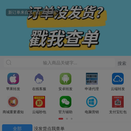
新订单来自【i*a】2分钟前
苹果转发
在线客服
安卓转发
申请代理
云端转发
商城重要通知
云端秒包
官方辅助
电脑营销
支付宝红包
全部
没发货点我查单