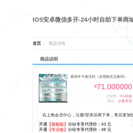
IOS安卓微信多开-24小时自助下单商
首页
〉
商品详情
商品说明
慕雨年卡激活码（还需购买兑换码）
71.000000
¥
已销售：
9148份
库存：
少量库存
前未登录，点击首页右上角会员中心，注册/登录后再下单，售后更加快捷
开通
【旗舰版】
分站专享代理价：
43
元
开通
【专业版】
分站专享代理价：
48
元