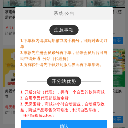
慕雨年卡激活码（还
慕雨兑换码-不退不换
慕雨季卡激活码（还
系 统 公 告
需购买兑换码）
（还要买激活码）
需买兑换码）
￥ 71
￥ 18
￥ 40
注意事项
已销售：9149份
已销售：4973份
已销售：4251份
购 买
购 买
购 买
1.
下单框内请填写邮箱或者手机号，可随时查询订
单
2.
推荐先注册会员账号再下单，登录会员后台可自
助申请开通 分站（代理价）
3.
所有软件请先下载好到激活界面再下单拿码。
开分站优势
美团饿了么外卖优惠
苹果阿修罗-（老用户
棉花糖活动码不退换
1.
开通分站（代理），拥有一个自己的软件商城
券
到期续费请看）
2.
自用享受代理超低价拿货
3.
无需囤货，商城24小时自动营业，自动赚取收
每天都能免费领
￥ 23.5
益，商城产品零售价可修改，利润自己掌控，
访问量：103394人
访问量：13940人
已销售：3627份
（利润=售价-成本
）
查 看
查 看
购 买
4.
客户在你商城下单，佣金都归你，躺赚！
确认