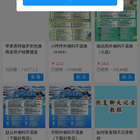
5.
客户在你商城开通分站代理 提成也属于你，躺
赚！
6.
你的代理每出一单你都有佣金，躺赚！
售后须知
1.
不可刷机换机，不可恢复出
厂设置，不可系统
苹果香阿修罗初色微
小呼呼外侧码不退换
烟花雨外侧码不退换
升级、 更换手机卡等操作，激活码请妥善保管，
商老用户续费通道
（8.069）
（斗战）
后期升级可能会用到，丢失激活码请重新购买，
苹果用户请勿打开广告追踪标识。
￥ 22.5
￥ 24.5
访问量：118772人
已销售：65686份
已销售：10244份
2.
如遇腾讯查封，政府查封，开发商被抓跑路，
服务器系统维护瘫痪，等不可抗拒因素，概不退
查 看
购 买
购 买
款；
3.
软件为您带来便利的同时，也请要接受他的风
险。
商城承诺
本商城保证激活码正版，可正常激活，如有售后
问题，添加客服后请直接说明问题，以便能尽快
为您解决问题，可节省双方时间。
赵云外侧码不退换
开阳外侧码不退换
如何恢复聊天记录教
（下载好再买）
（下载好再买）
程