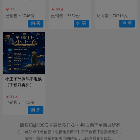
￥ 23
￥ 22.6
已销售：3746份
已销售：3652份
访问量：70216人
购 买
购 买
查 看
小王子外侧码不退换
（下载好再买）
￥ 32.3
已销售：4415份
购 买
版权归@IOS安卓微信多开-24小时自助下单商城所有
注：此站点任何信息【包括销售商品】跟平台程序运营者无关，
如有问题请联系客服页面的站长，点此查看免责条款。