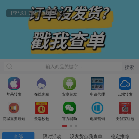
【李*龙】升级了旗舰版站长
苹果转发
在线客服
安卓转发
申请代理
云端转发
商城重要通知
云端秒包
官方辅助
电脑营销
支付宝红包
全部
限时活动
没发货点我查单
稳定推荐