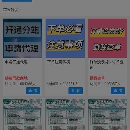
苹果转发；
申请开通代理
下单注意事项
订单没发货？订单查
询
搭建同款商城
戳我查单
访问量：684368人
访问量：223751人
访问量：295957人
查 看
查 看
查 看